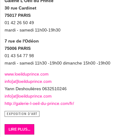
Galerie L’Oeil du Prince
30 rue Cardinet
75017 PARIS
01 42 26 50 49
mardi - samedi 11h00-19h30
7 rue de l'Odéon
75006 PARIS
01 43 54 77 98
mardi - samedi 11h30 -19h00 dimanche 15h00 -19h00
www.loeilduprince.com
info[at]loeilduprince.com
Yann Deshoulières 0632510246
info[at]loeilduprince.com
http://galerie-l-oeil-du-prince.com/fr/
EXPOSITION D'ART
LIRE PLUS...